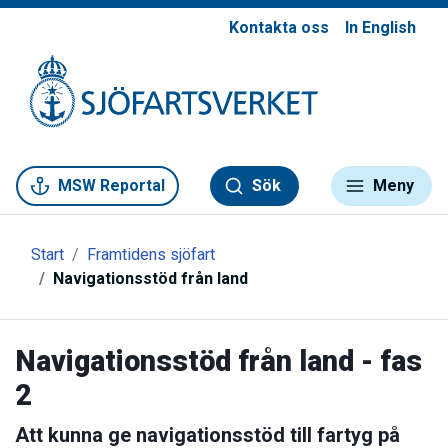
Kontakta oss
In English
Gå till meny
Gå till innehåll
Gå till kontakt
MSW Reportal
Sök
Meny
Start
Framtidens sjöfart
Navigationsstöd från land
Navigationsstöd från land - fas
2
Att kunna ge navigationsstöd till fartyg på