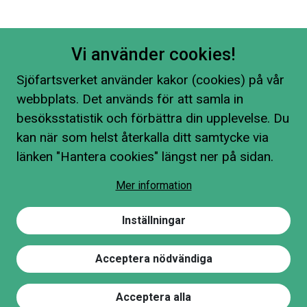
Vi använder cookies!
Sjöfartsverket använder kakor (cookies) på vår
webbplats. Det används för att samla in
besöksstatistik och förbättra din upplevelse. Du
kan när som helst återkalla ditt samtycke via
länken "Hantera cookies" längst ner på sidan.
Mer information
Inställningar
Acceptera nödvändiga
Acceptera alla