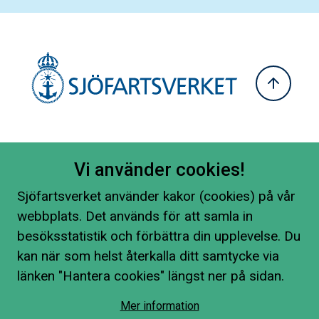
Vi använder cookies!
Sjöfartsverket använder kakor (cookies) på vår
webbplats. Det används för att samla in
besöksstatistik och förbättra din upplevelse. Du
kan när som helst återkalla ditt samtycke via
länken "Hantera cookies" längst ner på sidan.
Mer information