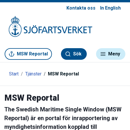
Kontakta oss
In English
Gå till meny
Gå till innehåll
Gå till kontakt
MSW Reportal
Sök
Meny
Start
Tjänster
MSW Reportal
MSW Reportal
The Swedish Maritime Single Window (MSW
Reportal) är en portal för inrapportering av
myndighetsinformation kopplad till