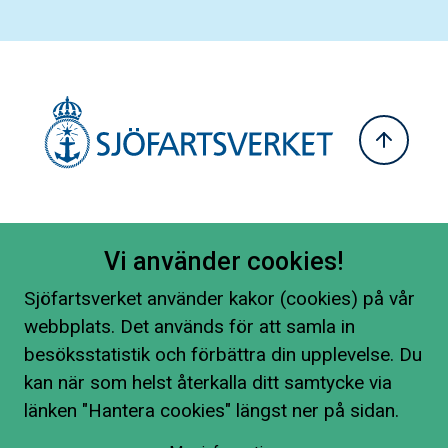
Vi använder cookies!
Sjöfartsverket använder kakor (cookies) på vår
webbplats. Det används för att samla in
besöksstatistik och förbättra din upplevelse. Du
kan när som helst återkalla ditt samtycke via
länken "Hantera cookies" längst ner på sidan.