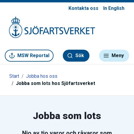
Kontakta oss
In English
Gå till meny
Gå till innehåll
Gå till kontakt
MSW Reportal
Sök
Meny
Start
Jobba hos oss
Jobba som lots hos Sjöfartsverket
Jobba som lots
Nio av tio varor och råvaror som