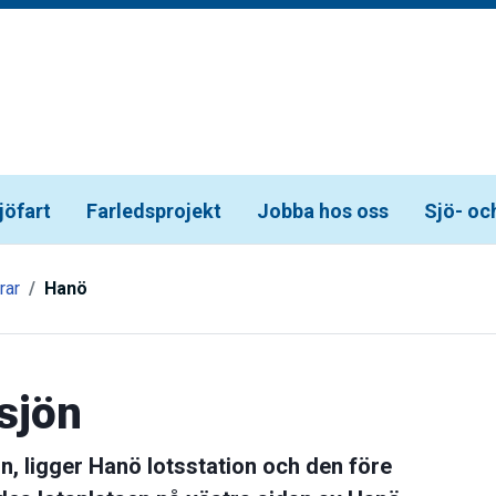
jöfart
Farledsprojekt
Jobba hos oss
Sjö- oc
rar
Hanö
sjön
, ligger Hanö lotsstation och den före