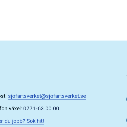
ost:
sjofartsverket@sjofartsverket.se
fon växel:
0771-63 00 00
.
r du jobb? Sök hit!