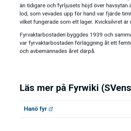
än tidigare och fyrljusets höjd över havsytan 
lod, som vevades upp för hand var fjärde timma
vilket fungerade som ett lager. Kvicksilvret ä
Fyrvaktarbostaden byggdes 1939 och samma år
var fyrvaktarbostaden förläggning åt ett femt
och avbemannades året därpå.
Läs mer på Fyrwiki (SVens
Hanö fyr