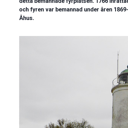
detta bemannade fyrplatsen. 1766 inrätta
och fyren var bemannad under åren 1869-1
Åhus.