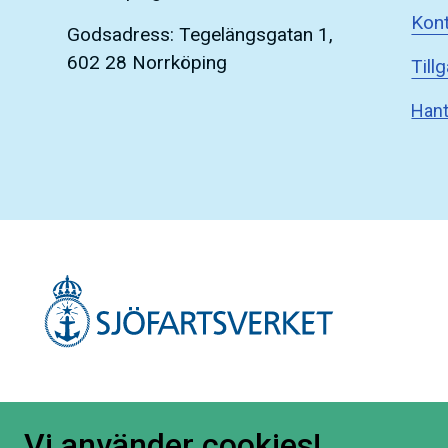
Kont
Godsadress: Tegelängsgatan 1,
602 28 Norrköping
Till
Hant
Vi använder cookies!