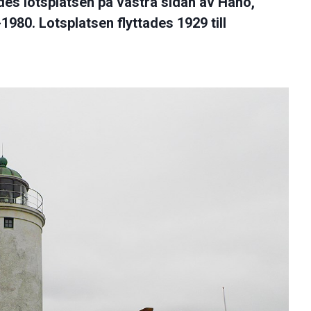
des lotsplatsen på västra sidan av Hanö,
980. Lotsplatsen flyttades 1929 till