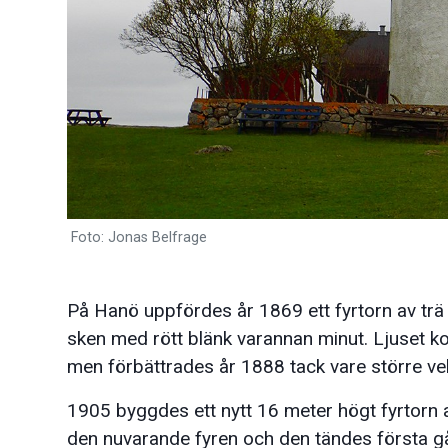
Foto: Jonas Belfrage
På Hanö uppfördes år 1869 ett fyrtorn av trä 
sken med rött blänk varannan minut. Ljuset k
men förbättrades år 1888 tack vare större vek
1905 byggdes ett nytt 16 meter högt fyrtorn
den nuvarande fyren och den tändes första gå