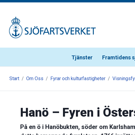
Gå till meny
Gå till innehåll
Gå till kontakt
Tjänster
Framtidens s
Start
Om Oss
Fyrar och kulturfastigheter
Visningsfy
Hanö – Fyren i Öster
På en ö i Hanöbukten, söder om Karlshamn