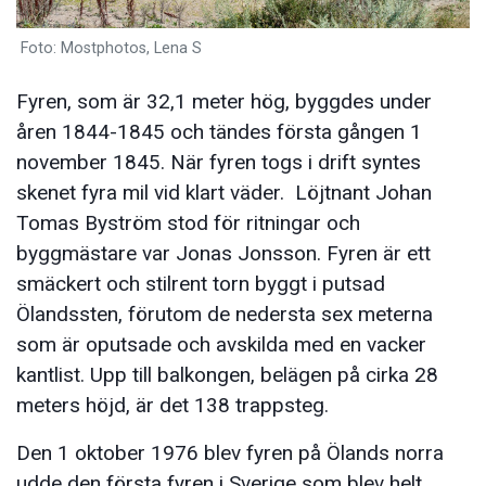
Foto: Mostphotos, Lena S
Fyren, som är 32,1 meter hög, byggdes under
åren 1844-1845 och tändes första gången 1
november 1845. När fyren togs i drift syntes
skenet fyra mil vid klart väder. Löjtnant Johan
Tomas Byström stod för ritningar och
byggmästare var Jonas Jonsson. Fyren är ett
smäckert och stilrent torn byggt i putsad
Ölandssten, förutom de nedersta sex meterna
som är oputsade och avskilda med en vacker
kantlist. Upp till balkongen, belägen på cirka 28
meters höjd, är det 138 trappsteg.
Den 1 oktober 1976 blev fyren på Ölands norra
udde den första fyren i Sverige som blev helt