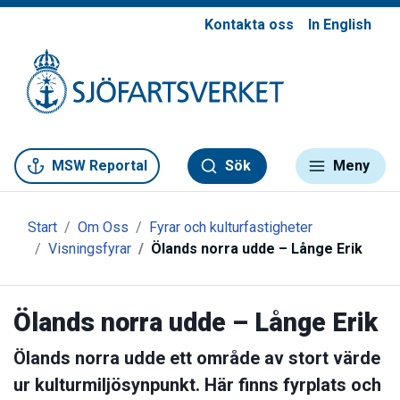
Kontakta oss
In English
Gå till meny
Gå till innehåll
Gå till kontakt
MSW Reportal
Sök
Meny
Start
Om Oss
Fyrar och kulturfastigheter
Visningsfyrar
Ölands norra udde – Långe Erik
Ölands norra udde – Långe Erik
Ölands norra udde ett område av stort värde
ur kulturmiljösynpunkt. Här finns fyrplats och