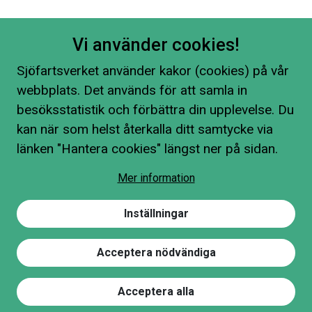
Vi använder cookies!
Sjöfartsverket använder kakor (cookies) på vår
webbplats. Det används för att samla in
besöksstatistik och förbättra din upplevelse. Du
kan när som helst återkalla ditt samtycke via
länken "Hantera cookies" längst ner på sidan.
Mer information
Inställningar
Acceptera nödvändiga
Acceptera alla
Hitta på sidan