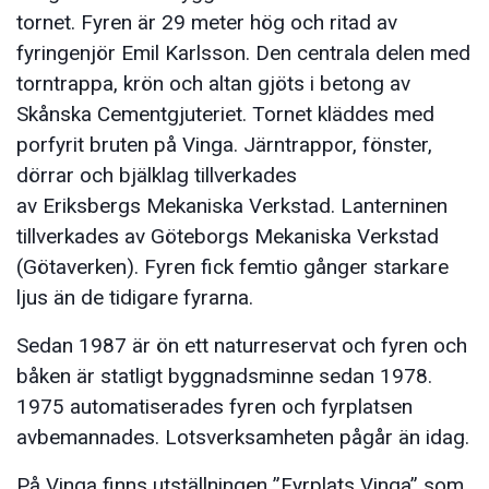
tornet. Fyren är 29 meter hög och ritad av
fyringenjör Emil Karlsson. Den centrala delen med
torntrappa, krön och altan gjöts i betong av
Skånska Cementgjuteriet. Tornet kläddes med
porfyrit bruten på Vinga. Järntrappor, fönster,
dörrar och bjälklag tillverkades
av Eriksbergs Mekaniska Verkstad. Lanterninen
tillverkades av Göteborgs Mekaniska Verkstad
(Götaverken). Fyren fick femtio gånger starkare
ljus än de tidigare fyrarna.
Sedan 1987 är ön ett naturreservat och fyren och
båken är statligt byggnadsminne sedan 1978.
1975 automatiserades fyren och fyrplatsen
avbemannades. Lotsverksamheten pågår än idag.
På Vinga finns utställningen ”Fyrplats Vinga” som