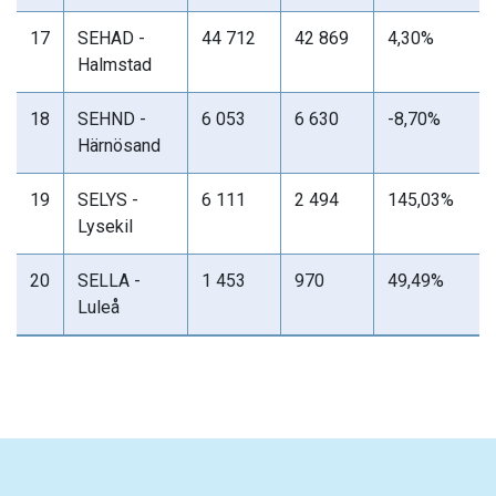
17
SEHAD -
44 712
42 869
4,30%
Halmstad
18
SEHND -
6 053
6 630
-8,70%
Härnösand
19
SELYS -
6 111
2 494
145,03%
Lysekil
20
SELLA -
1 453
970
49,49%
Luleå