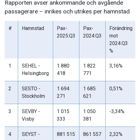
Rapporten avser ankommande och avgående
passagerare – inrikes och utrikes per hamnstad
#
Hamnstad
Pax-
Pax-
Förändring
2025:Q3
2024:Q3
mot
2024:Q3
%
1
SEHEL -
1 880
1 822
3,16%
Helsingborg
418
771
2
SESTO -
1 694
1 685
0,51%
Stockholm
271
621
3
SEVBY -
1 015
1 050
-3,34%
Visby
333
381
4
SEYST -
881 515
861 557
2,32%