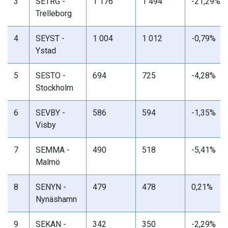
3
SETRG -
1 176
1 494
-21,29%
Trelleborg
4
SEYST -
1 004
1 012
-0,79%
Ystad
5
SESTO -
694
725
-4,28%
Stockholm
6
SEVBY -
586
594
-1,35%
Visby
7
SEMMA -
490
518
-5,41%
Malmö
8
SENYN -
479
478
0,21%
Nynäshamn
9
SEKAN -
342
350
-2,29%