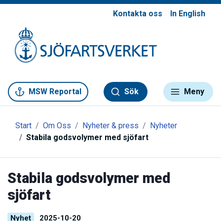
Kontakta oss
In English
Gå till meny
Gå till innehåll
Gå till kontakt
MSW Reportal
Sök
Meny
Start
Om Oss
Nyheter & press
Nyheter
Stabila godsvolymer med sjöfart
Stabila godsvolymer med
sjöfart
Nyhet
2025-10-20