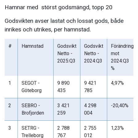
Hamnar med störst godsmängd, topp 20
Godsvikten avser lastat och lossat gods, både
inrikes och utrikes, per hamnstad.
#
Hamnstad
Godsvikt
Godsvikt
Förändring
Netto -
Netto -
mot
2025:Q3
2024:Q3
2024:Q3
%
1
SEGOT -
9 890
9 421
4,97%
Göteborg
435
785
2
SEBRO -
3 421
4 298
-20,40%
Brofjorden
259
004
3
SETRG -
2 788
2 755
1,23%
Trelleborg
767
012