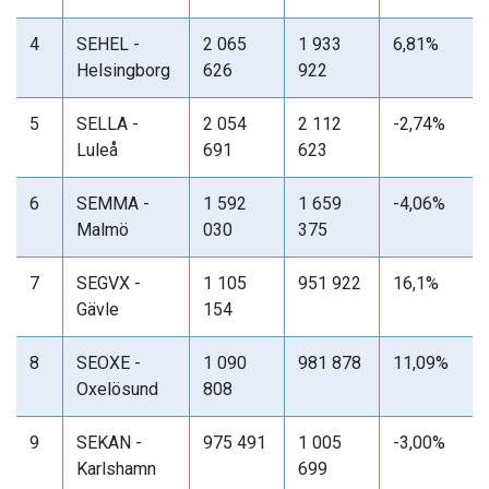
4
SEHEL -
2 065
1 933
6,81%
Helsingborg
626
922
5
SELLA -
2 054
2 112
-2,74%
Luleå
691
623
6
SEMMA -
1 592
1 659
-4,06%
Malmö
030
375
7
SEGVX -
1 105
951 922
16,1%
Gävle
154
8
SEOXE -
1 090
981 878
11,09%
Oxelösund
808
9
SEKAN -
975 491
1 005
-3,00%
Karlshamn
699