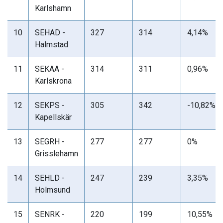
Karlshamn
10
SEHAD -
327
314
4,14%
Halmstad
11
SEKAA -
314
311
0,96%
Karlskrona
12
SEKPS -
305
342
-10,82%
Kapellskär
13
SEGRH -
277
277
0%
Grisslehamn
14
SEHLD -
247
239
3,35%
Holmsund
15
SENRK -
220
199
10,55%