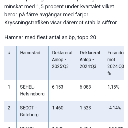
minskat med 1,5 procent under kvartalet vilket
beror på färre avgångar med färjor.
Kryssningstrafiken visar däremot stabila siffror.
Hamnar med flest antal anlöp, topp 20
#
Hamnstad
Deklarerat
Deklarerat
Förändrin
Anlöp -
Anlöp -
mot
2025:Q3
2024:Q3
2024:Q3
%
1
SEHEL-
6 153
6 083
1,15%
Helsingborg
2
SEGOT -
1 460
1 523
-4,14%
Göteborg