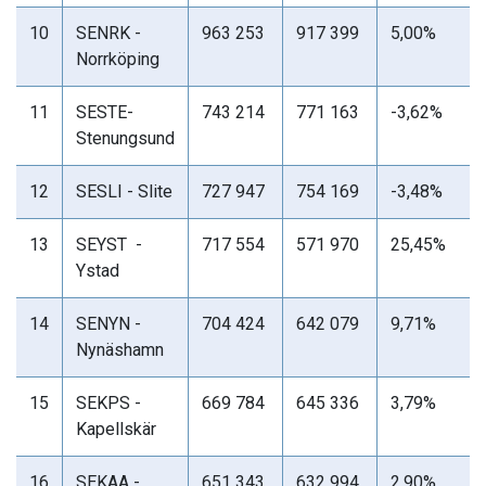
10
SENRK -
963 253
917 399
5,00%
Norrköping
11
SESTE-
743 214
771 163
-3,62%
Stenungsund
12
SESLI - Slite
727 947
754 169
-3,48%
13
SEYST -
717 554
571 970
25,45%
Ystad
14
SENYN -
704 424
642 079
9,71%
Nynäshamn
15
SEKPS -
669 784
645 336
3,79%
Kapellskär
16
SEKAA -
651 343
632 994
2,90%