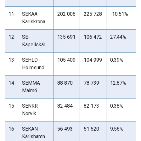
11
SEKAA -
202 006
225 728
-10,51%
Karlskrona
12
SE-
135 691
106 472
27,44%
Kapellskär
13
SEHLD -
105 409
104 999
0,39%
Holmsund
14
SEMMA -
88 870
78 739
12,87%
Malmö
15
SENRR -
82 484
82 173
0,38%
Norvik
16
SEKAN -
56 493
51 520
9,56%
Karlshamn