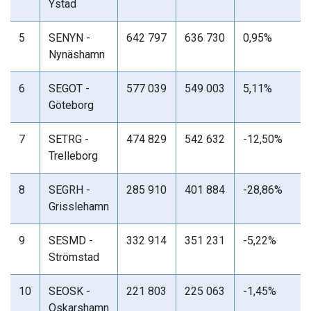
Ystad
5
SENYN -
642 797
636 730
0,95%
Nynäshamn
6
SEGOT -
577 039
549 003
5,11%
Göteborg
7
SETRG -
474 829
542 632
-12,50%
Trelleborg
8
SEGRH -
285 910
401 884
-28,86%
Grisslehamn
9
SESMD -
332 914
351 231
-5,22%
Strömstad
10
SEOSK -
221 803
225 063
-1,45%
Oskarshamn