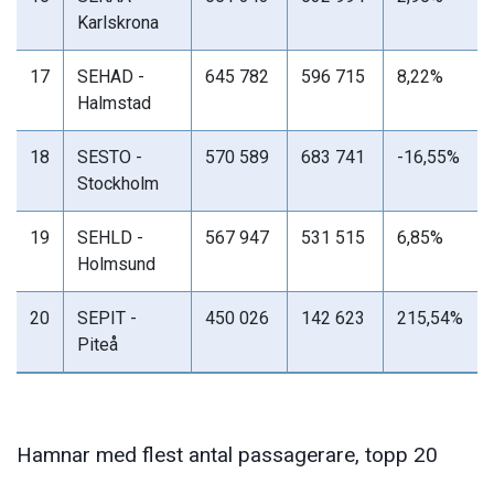
Karlskrona
17
SEHAD -
645 782
596 715
8,22%
Halmstad
18
SESTO -
570 589
683 741
-16,55%
Stockholm
19
SEHLD -
567 947
531 515
6,85%
Holmsund
20
SEPIT -
450 026
142 623
215,54%
Piteå
Hamnar med flest antal passagerare, topp 20