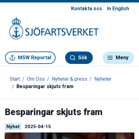
Kontakta oss
In English
Gå till meny
Gå till innehåll
Gå till kontakt
MSW Reportal
Sök
Meny
Start
Om Oss
Nyheter & press
Nyheter
Besparingar skjuts fram
Besparingar skjuts fram
Nyhet
2025-04-15