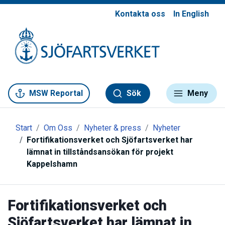
Kontakta oss
In English
Gå till meny
Gå till innehåll
Gå till kontakt
MSW Reportal
Sök
Meny
Start
Om Oss
Nyheter & press
Nyheter
Fortifikationsverket och Sjöfartsverket har
lämnat in tillståndsansökan för projekt
Kappelshamn
Fortifikationsverket och
Sjöfartsverket har lämnat in