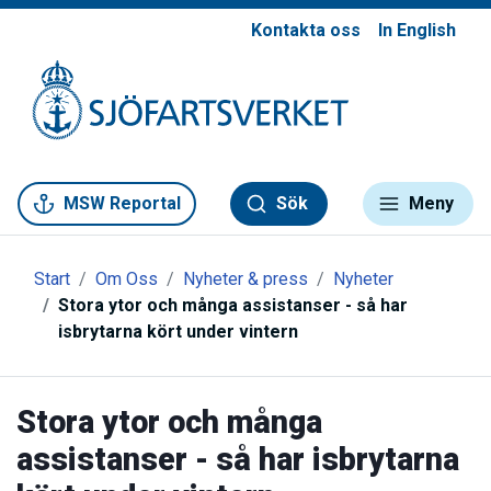
Kontakta oss
In English
Gå till meny
Gå till innehåll
Gå till kontakt
MSW Reportal
Sök
Meny
Start
Om Oss
Nyheter & press
Nyheter
Stora ytor och många assistanser - så har
isbrytarna kört under vintern
Stora ytor och många
assistanser - så har isbrytarna