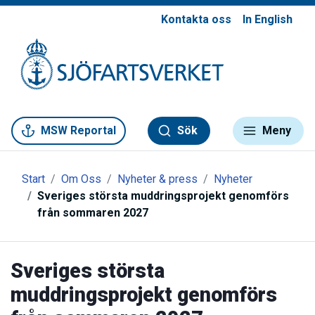
Kontakta oss
In English
Gå till meny
Gå till innehåll
Gå till kontakt
MSW Reportal
Sök
Meny
Start
Om Oss
Nyheter & press
Nyheter
Sveriges största muddringsprojekt genomförs
från sommaren 2027
Sveriges största
muddringsprojekt genomförs