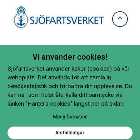
Vi använder cookies!
Sjöfartsverket använder kakor (cookies) på vår
webbplats. Det används för att samla in
besöksstatistik och förbättra din upplevelse. Du
kan när som helst återkalla ditt samtycke via
länken "Hantera cookies" längst ner på sidan.
Mer information
Inställningar