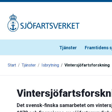
Gå till meny
Gå till innehåll
Gå till kontakt
Tjänster
Framtidens s
Start
Tjänster
Isbrytning
Vintersjöfartsforskning
Vintersjöfartsforskn
Det svensk-finska samarbetet om vinter