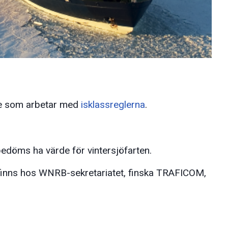
ge som arbetar med
isklassreglerna
.
edöms ha värde för vintersjöfarten.
rfinns hos WNRB-sekretariatet, finska TRAFICOM,