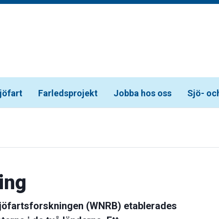
jöfart
Farledsprojekt
Jobba hos oss
Sjö- oc
ing
sjöfartsforskningen (WNRB) etablerades