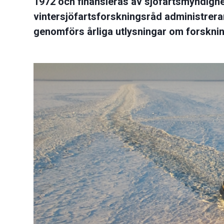
1972 och finansieras av sjöfartsmyndighet
vintersjöfartsforskningsråd administre
genomförs årliga utlysningar om forsknin