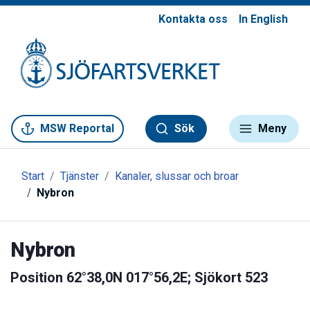
Kontakta oss
In English
Gå till meny
Gå till innehåll
Gå till kontakt
MSW Reportal
Sök
Meny
Start
Tjänster
Kanaler, slussar och broar
Nybron
Nybron
Position 62°38,0N 017°56,2E; Sjökort 523