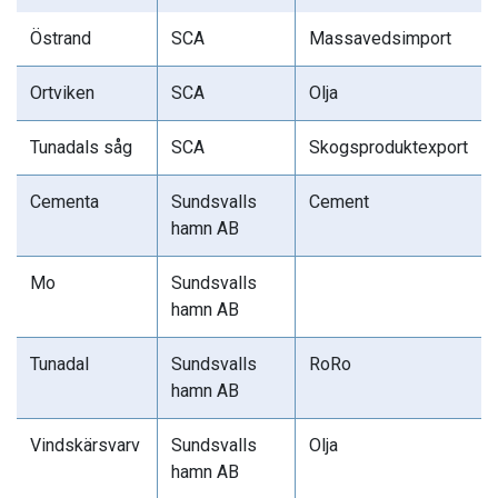
Östrand
SCA
Massavedsimport
Ortviken
SCA
Olja
Tunadals såg
SCA
Skogsproduktexport
Cementa
Sundsvalls
Cement
hamn AB
Mo
Sundsvalls
hamn AB
Tunadal
Sundsvalls
RoRo
hamn AB
Vindskärsvarv
Sundsvalls
Olja
hamn AB