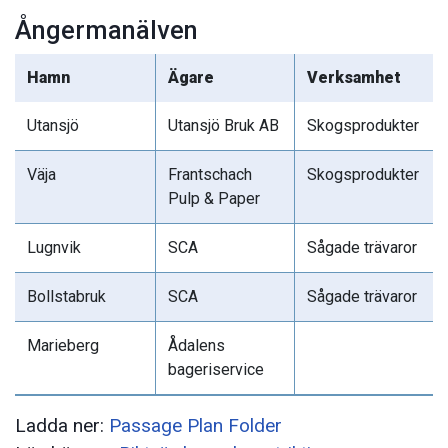
Ångermanälven
Hamn
Ägare
Verksamhet
Utansjö
Utansjö Bruk AB
Skogsprodukter
Väja
Frantschach
Skogsprodukter
Pulp & Paper
Lugnvik
SCA
Sågade trävaror
Bollstabruk
SCA
Sågade trävaror
Marieberg
Ådalens
bageriservice
Ladda ner:
Passage Plan Folder