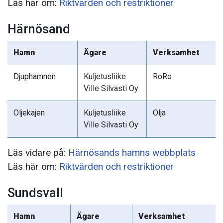
Läs här om:
Riktvärden och restriktioner
Härnösand
Hamn
Ägare
Verksamhet
Djuphamnen
Kuljetusliike
RoRo
Ville Silvasti Oy
Oljekajen
Kuljetusliike
Olja
Ville Silvasti Oy
Läs vidare på:
Härnösands hamns webbplats
Läs här om:
Riktvärden och restriktioner
Sundsvall
Hamn
Ägare
Verksamhet