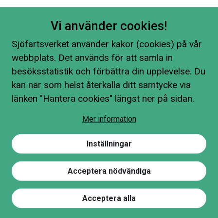
Vi använder cookies!
Sjöfartsverket använder kakor (cookies) på vår
webbplats. Det används för att samla in
besöksstatistik och förbättra din upplevelse. Du
kan när som helst återkalla ditt samtycke via
länken "Hantera cookies" längst ner på sidan.
Mer information
Inställningar
Acceptera nödvändiga
Acceptera alla
Hitta på sidan