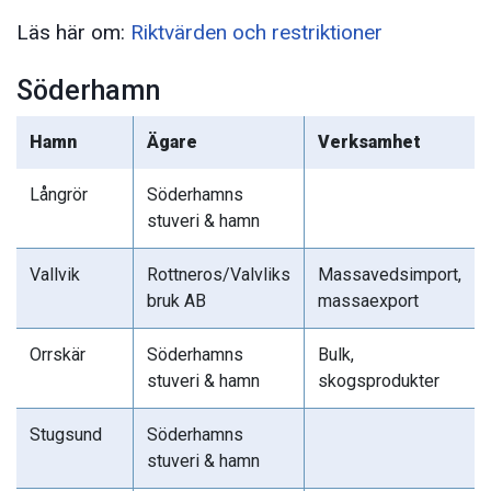
Läs här om:
Riktvärden och restriktioner
Söderhamn
Hamn
Ägare
Verksamhet
Långrör
Söderhamns
stuveri & hamn
Vallvik
Rottneros/Valvliks
Massavedsimport,
bruk AB
massaexport
Orrskär
Söderhamns
Bulk,
stuveri & hamn
skogsprodukter
Stugsund
Söderhamns
stuveri & hamn