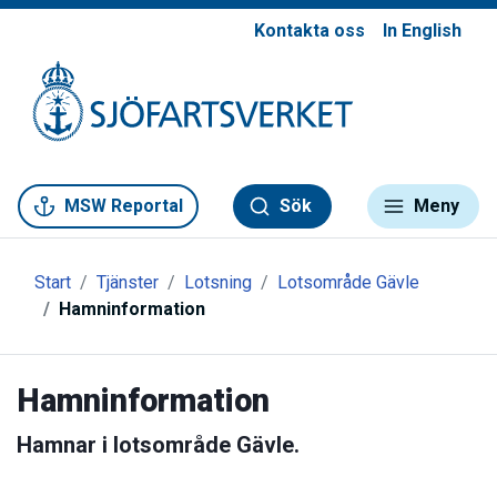
Kontakta oss
In English
Gå till meny
Gå till innehåll
Gå till kontakt
MSW Reportal
Sök
Meny
Start
Tjänster
Lotsning
Lotsområde Gävle
Hamninformation
Hamninformation
Hamnar i lotsområde Gävle.