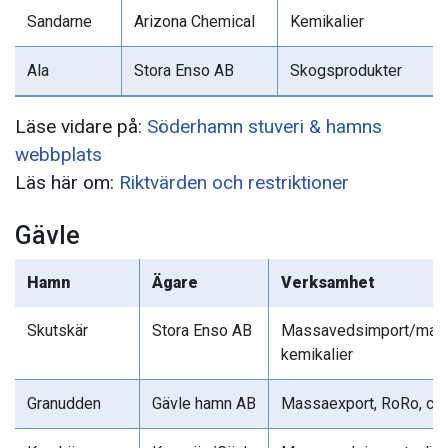
Sandarne
Arizona Chemical
Kemikalier
Ala
Stora Enso AB
Skogsprodukter
Läse vidare på:
Söderhamn stuveri & hamns
webbplats
Läs här om:
Riktvärden och restriktioner
Gävle
Hamn
Ägare
Verksamhet
Skutskär
Stora Enso AB
Massavedsimport/mass
kemikalier
Granudden
Gävle hamn AB
Massaexport, RoRo, con