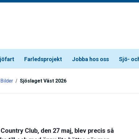
jöfart
Farledsprojekt
Jobba hos oss
Sjö- oc
 Bilder
Sjöslaget Väst 2026
 Country Club, den 27 maj, blev precis så