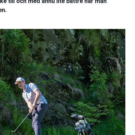
e till och med ännu lite bättre när man
en.