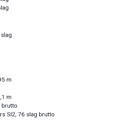
slag
 slag
295 m
5,1 m
 brutto
s SI2, 76 slag brutto