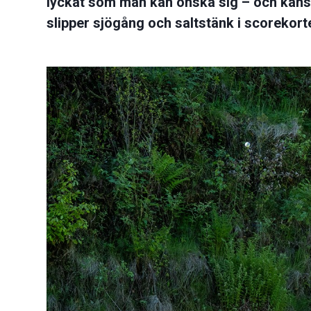
lyckat som man kan önska sig – och kansk
slipper sjögång och saltstänk i scorekort