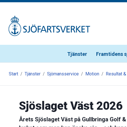
Gå till meny
Gå till innehåll
Gå till kontakt
Tjänster
Framtidens s
Start
Tjänster
Sjömansservice
Motion
Resultat &
Sjöslaget Väst 2026
Årets Sjöslaget Väst på Gullbringa Golf &