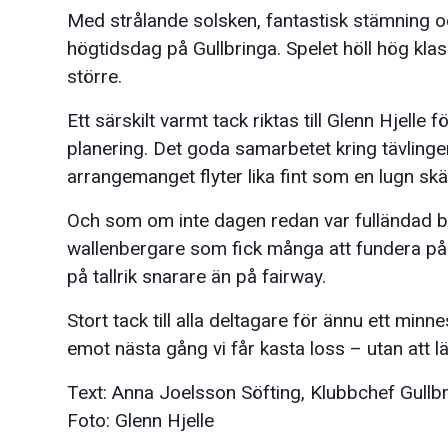
Med strålande solsken, fantastisk stämning och
högtidsdag på Gullbringa. Spelet höll hög k
större.
Ett särskilt varmt tack riktas till Glenn Hjelle
planering. Det goda samarbetet kring tävlingen 
arrangemanget flyter lika fint som en lugn skä
Och som om inte dagen redan var fulländad b
wallenbergare som fick många att fundera p
på tallrik snarare än på fairway.
Stort tack till alla deltagare för ännu ett min
emot nästa gång vi får kasta loss – utan att 
Text: Anna Joelsson Söfting, Klubbchef Gull
Foto: Glenn Hjelle