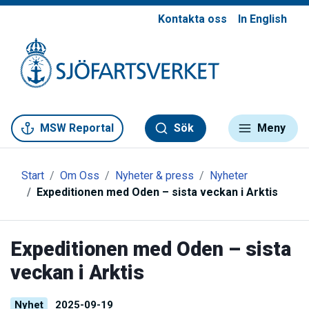
Kontakta oss
In English
Gå till meny
Gå till innehåll
Gå till kontakt
MSW Reportal
Sök
Meny
Start
Om Oss
Nyheter & press
Nyheter
Expeditionen med Oden – sista veckan i Arktis
Expeditionen med Oden – sista
veckan i Arktis
Nyhet
2025-09-19