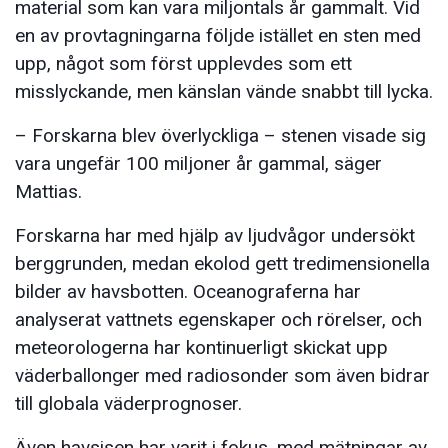
material som kan vara miljontals år gammalt. Vid
en av provtagningarna följde istället en sten med
upp, något som först upplevdes som ett
misslyckande, men känslan vände snabbt till lycka.
– Forskarna blev överlyckliga – stenen visade sig
vara ungefär 100 miljoner år gammal, säger
Mattias.
Forskarna har med hjälp av ljudvågor undersökt
berggrunden, medan ekolod gett tredimensionella
bilder av havsbotten. Oceanograferna har
analyserat vattnets egenskaper och rörelser, och
meteorologerna har kontinuerligt skickat upp
väderballonger med radiosonder som även bidrar
till globala väderprognoser.
Även havsisen har varit i fokus, med mätningar av