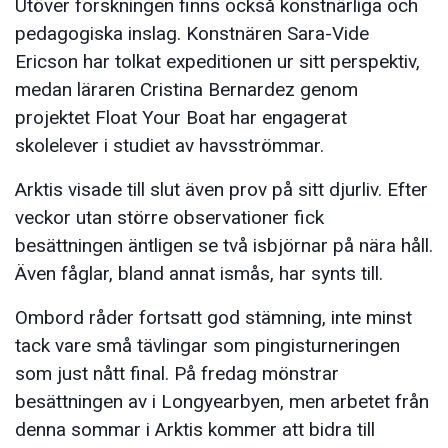
Utöver forskningen finns också konstnärliga och
pedagogiska inslag. Konstnären Sara-Vide
Ericson har tolkat expeditionen ur sitt perspektiv,
medan läraren Cristina Bernardez genom
projektet Float Your Boat har engagerat
skolelever i studiet av havsströmmar.
Arktis visade till slut även prov på sitt djurliv. Efter
veckor utan större observationer fick
besättningen äntligen se två isbjörnar på nära håll.
Även fåglar, bland annat ismås, har synts till.
Ombord råder fortsatt god stämning, inte minst
tack vare små tävlingar som pingisturneringen
som just nått final. På fredag mönstrar
besättningen av i Longyearbyen, men arbetet från
denna sommar i Arktis kommer att bidra till