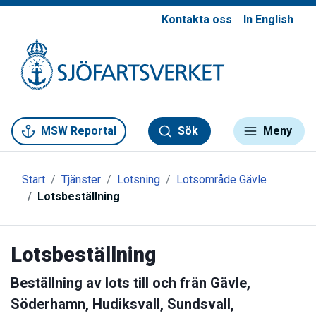
Kontakta oss
In English
Gå till meny
Gå till innehåll
Gå till kontakt
MSW Reportal
Sök
Meny
Start
Tjänster
Lotsning
Lotsområde Gävle
Lotsbeställning
Lotsbeställning
Beställning av lots till och från Gävle,
Söderhamn, Hudiksvall, Sundsvall,