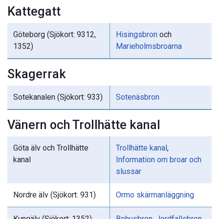
Kattegatt
Göteborg (Sjökort: 9312,
Hisingsbron
och
1352)
Marieholmsbroarna
Skagerrak
Sotekanalen (Sjökort: 933)
Sotenäsbron
Vänern och Trollhätte kanal
Göta älv och Trollhätte
Trollhätte kanal
,
kanal
Information om broar och
slussar
Nordre älv (Sjökort: 931)
Ormo skärmanläggning
Kungälv (Sjökort: 1352)
Bohusbron
,
Jordfallsbron