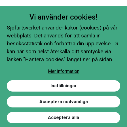
Vi använder cookies!
Sjöfartsverket använder kakor (cookies) på vår
webbplats. Det används för att samla in
besöksstatistik och förbättra din upplevelse. Du
kan när som helst återkalla ditt samtycke via
länken "Hantera cookies" längst ner på sidan.
Mer information
Inställningar
Acceptera nödvändiga
Acceptera alla
Hitta på sidan